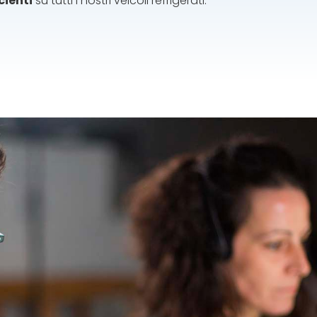
cienti
su tutti i nostri veicoli refrigerati.