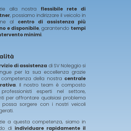
zie alla nostra
flessibile rete di
tner
, possiamo indirizzare il veicolo in
nne al
centro di assistenza più
ino e disponibile
, garantendo
tempi
intervento minimi
.
alità
rvizio di assistenza
di SV Noleggio si
tingue per la sua eccellenza grazie
a competenza della nostra
centrale
rativa
. Il nostro team è composto
professionisti esperti nel settore,
nti per affrontare qualsiasi problema
 possa sorgere con i nostri veicoli
igerati.
zie a questa competenza, siamo in
do di
individuare rapidamente il