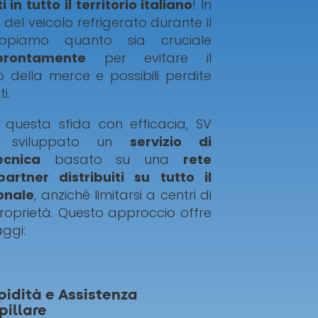
in tutto il territorio italiano
! In
del veicolo refrigerato durante il
appiamo quanto sia cruciale
prontamente
per evitare il
 della merce e possibili perdite
i.
 questa sfida con efficacia, SV
a sviluppato un
servizio di
ecnica
basato su una
rete
partner distribuiti su tutto il
ionale
, anziché limitarsi a centri di
proprietà. Questo approccio offre
ggi:
pidità e Assistenza
pillare