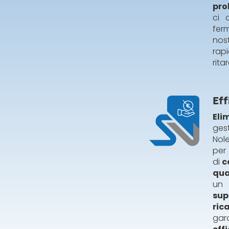
pro
ci 
fer
nos
rapi
rita
Ef
Eli
gest
Nole
per
di
c
qua
un 
sup
ri
gar