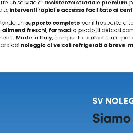
fre un servizio di
assistenza stradale premium
p
zio,
interventi rapidi e accesso facilitato ai centr
ntendo un
supporto completo
per il trasporto a t
e
alimenti freschi
,
farmaci
o prodotti delicati c
amente
Made in Italy
, è un punto di riferimento per 
ttore del
noleggio di veicoli refrigerati a breve,
SV NOLEG
Siamo 