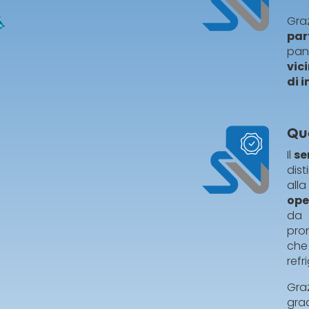
Gra
par
pa
vic
di 
Qu
Il
se
dis
all
ope
da 
pro
che
refr
Gra
gra