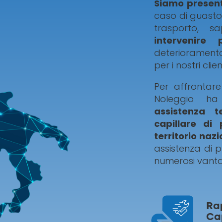
Siamo presenti 
caso di guasto 
trasporto, s
intervenire 
deterioramento
per i nostri client
Per affrontare
Noleggio h
assistenza t
capillare di 
territorio naz
assistenza di 
numerosi vanta
Ra
Ca