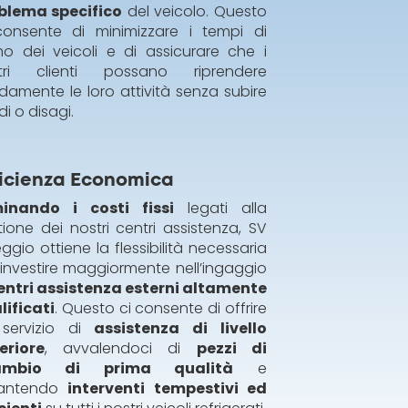
blema specifico
del veicolo. Questo
consente di minimizzare i tempi di
mo dei veicoli e di assicurare che i
tri clienti possano riprendere
damente le loro attività senza subire
rdi o disagi.
ficienza Economica
minando i costi fissi
legati alla
ione dei nostri centri assistenza, SV
ggio ottiene la flessibilità necessaria
 investire maggiormente nell’ingaggio
entri assistenza esterni altamente
lificati
. Questo ci consente di offrire
servizio di
assistenza di livello
eriore
, avvalendoci di
pezzi di
cambio di prima qualità
e
antendo
interventi tempestivi ed