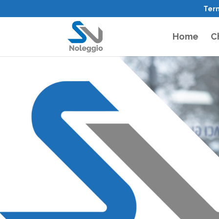
Term
Home
C