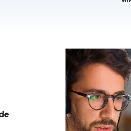
effi
de