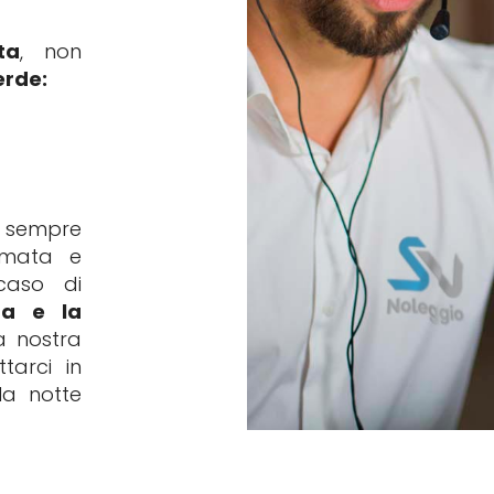
ta
, non
rde:
 sempre
amata e
 caso di
za e la
 nostra
tarci in
la notte