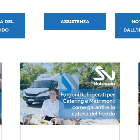
A DEL
ASSISTENZA
NOT
DDO
DALL'