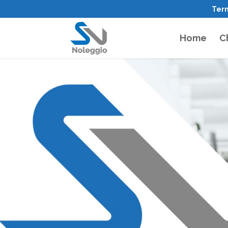
Term
Home
C