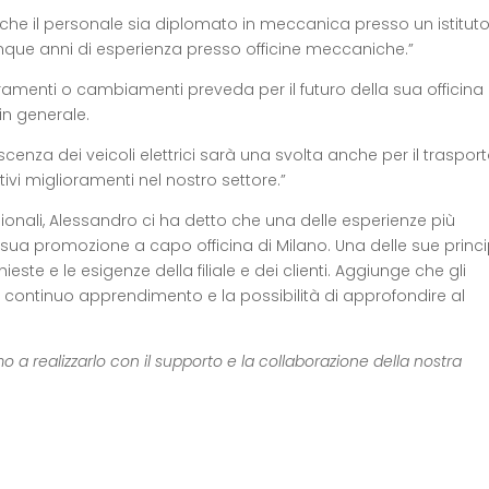
mo che il personale sia diplomato in meccanica presso un istitut
que anni di esperienza presso officine meccaniche.”
amenti o cambiamenti preveda per il futuro della sua officina
 in generale.
cenza dei veicoli elettrici sarà una svolta anche per il traspor
ivi miglioramenti nel nostro settore.”
sionali, Alessandro ci ha detto che una delle esperienze più
ua promozione a capo officina di Milano. Una delle sue princi
ieste e le esigenze della filiale e dei clienti. Aggiunge che gli
 il continuo apprendimento e la possibilità di approfondire al
o a realizzarlo con il supporto e la collaborazione della nostra