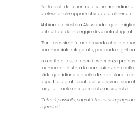
Per lo staff delle nostre officine, richiedia
professionale oppure che abbia almeno cin
Abbiamo chiesto a Alessandro quali miglior
del settore del noleggio di veicoli refrigerati
“Per il prossimo futuro prevedo che la conos
commerciale refrigerato, portando significat
In merito alle sue recenti esperienze profes
memorabili è stata la comunicazione della s
sfide quotidiane è quella di soddisfare le rich
aspetti più gratificanti del suo lavoro sono
meglio il ruolo che gli è stato assegnato.
“Tutto è possibile, soprattutto se ci impegniam
squadra.”