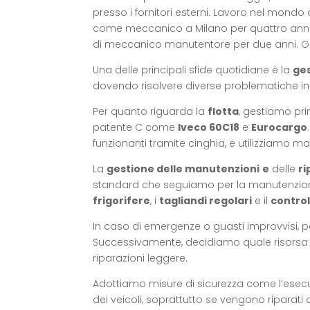
presso i fornitori esterni. Lavoro nel mondo
come meccanico a Milano per quattro anni 
di meccanico manutentore per due anni. G
Una delle principali sfide quotidiane è la
ges
dovendo risolvere diverse problematiche in 
Per quanto riguarda la
flotta
, gestiamo pr
patente C come
Iveco 60C18
e
Eurocargo
funzionanti tramite cinghia, e utilizziamo 
La
gestione delle manutenzioni
e
delle
ri
standard che seguiamo per la manutenzione d
frigorifere
, i
tagliandi regolari
e il
control
In caso di emergenze o guasti improvvisi, 
Successivamente, decidiamo quale risorsa i
riparazioni leggere.
Adottiamo misure di sicurezza come l’esecuz
dei veicoli, soprattutto se vengono riparati all