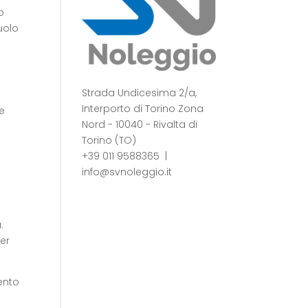
o
uolo
Strada Undicesima 2/a,
Interporto di Torino Zona
e
Nord - 10040 - Rivalta di
Torino (TO)
+39 011 9588365
|
info@svnoleggio.it
.
er
ento