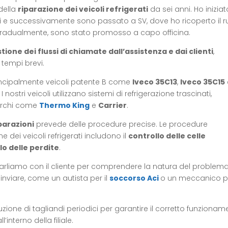
 della
riparazione dei veicoli refrigerati
da sei anni. Ho iniziat
e successivamente sono passato a SV, dove ho ricoperto il r
radualmente, sono stato promosso a capo officina.
tione dei flussi di chiamate dall’assistenza e dai clienti
,
tempi brevi.
incipalmente veicoli patente B come
Iveco 35C13
,
Iveco 35C15
. I nostri veicoli utilizzano sistemi di refrigerazione trascinati,
marchi come
Thermo King
e
Carrier
.
parazioni
prevede delle procedure precise. Le procedure
ei veicoli refrigerati includono il
controllo delle celle
lo delle perdite
.
parliamo con il cliente per comprendere la natura del problema
nviare, come un autista per il
soccorso Aci
o un meccanico p
ione di tagliandi periodici per garantire il corretto funzionam
’interno della filiale.